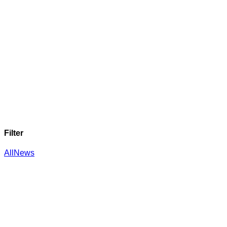
언론보도
써스팩
(SUS PACK)
및
에코매스의
앞선 생각과 움직임
기사로 확인하세요
.
Filter
All
News