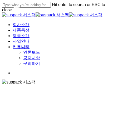
Skip
Hit enter to search or ESC to
News
News
News
News
News
News
News
News
News
to
close
main
Close
content
Search
Menu
회사소개
제품특성
제품소개
사업안내
커뮤니티
언론보도
공지사항
문의하기
facebook
youtube
instagram