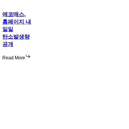
에코매스,
홈페이지 내
일일
탄소발생량
공개
Read More