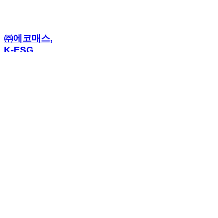
㈜에코매스,
K-ESG
기준평가원⸱
인천테크노파크와
산림탄소
상쇄숲
숲가꾸기 진행
Read More